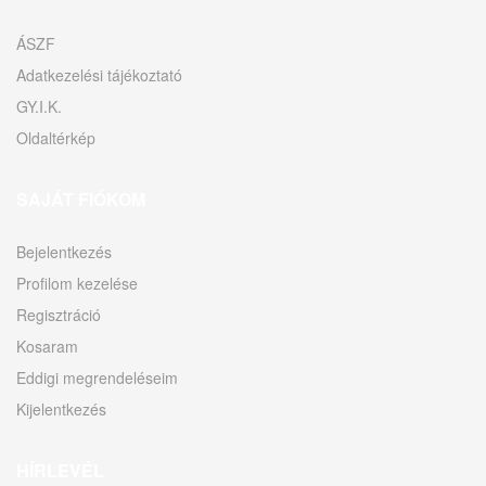
ÁSZF
Adatkezelési tájékoztató
GY.I.K.
Oldaltérkép
SAJÁT FIÓKOM
Bejelentkezés
Profilom kezelése
Regisztráció
Kosaram
Eddigi megrendeléseim
Kijelentkezés
HÍRLEVÉL