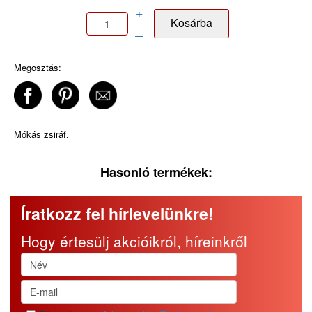
+
–
Megosztás:
Mókás zsiráf.
Hasonló termékek:
Íratkozz fel hírlevelünkre!
Hogy értesülj akcióikról, híreinkről