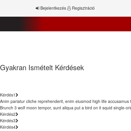
Bejelentkezés
Regisztráció
Gyakran Ismételt Kérdések
Kérdés1
Anim pariatur cliche reprehenderit, enim eiusmod high life accusamus 
Brunch 3 wolf moon tempor, sunt aliqua put a bird on it squid single-or
Kérdés2
Kérdés3
Kérdés4