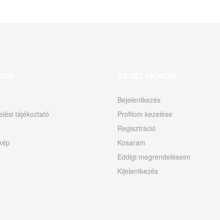
NOS
SAJÁT FIÓKOM
Bejelentkezés
lési tájékoztató
Profilom kezelése
Regisztráció
kép
Kosaram
Eddigi megrendeléseim
Kijelentkezés