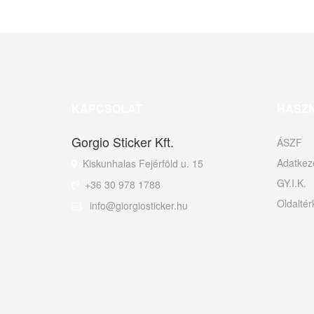
KAPCSOLAT
HASZ
Gorgio Sticker Kft.
ÁSZF
Adatkeze
Kiskunhalas Fejérföld u. 15
GY.I.K.
+36 30 978 1788
Oldaltér
info@giorgiosticker.hu