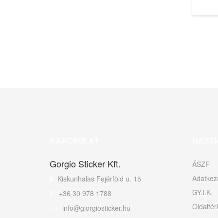
KAPCSOLAT
HASZ
Gorgio Sticker Kft.
ÁSZF
Adatkeze
Kiskunhalas Fejérföld u. 15
GY.I.K.
+36 30 978 1788
Oldaltér
info@giorgiosticker.hu