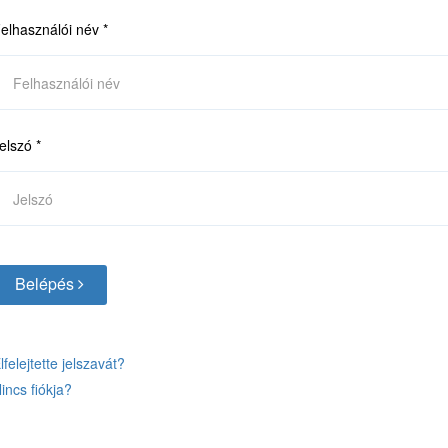
elhasználói név
*
elszó
*
Belépés
lfelejtette jelszavát?
incs fiókja?