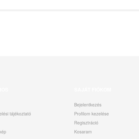
NOS
SAJÁT FIÓKOM
Bejelentkezés
lési tájékoztató
Profilom kezelése
Regisztráció
kép
Kosaram