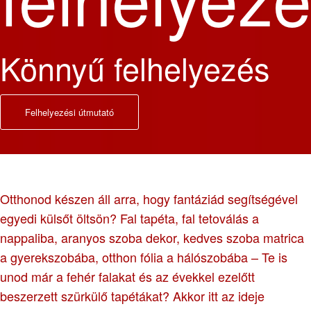
Könnyű felhelyezés
Felhelyezési útmutató
Otthonod készen áll arra, hogy fantáziád segítségével
egyedi külsőt öltsön? Fal tapéta, fal tetoválás a
nappaliba, aranyos szoba dekor, kedves szoba matrica
a gyerekszobába, otthon fólia a hálószobába – Te is
unod már a fehér falakat és az évekkel ezelőtt
beszerzett szürkülő tapétákat? Akkor itt az ideje