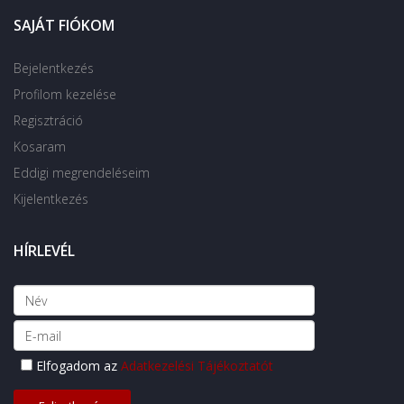
SAJÁT FIÓKOM
Bejelentkezés
Profilom kezelése
Regisztráció
Kosaram
Eddigi megrendeléseim
Kijelentkezés
HÍRLEVÉL
Elfogadom az
Adatkezelési Tájékoztatót