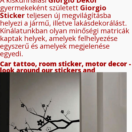
gyermekeként született
Giorgio
Sticker
teljesen új megvilágításba
helyezi a jármű, illetve lakásdekorálást.
Kínálatunkban olyan minőségi matricák
kaptak helyek, amelyek felhelyezése
egyszerű és amelyek megjelenése
egyedi.
Car tattoo, room sticker, motor decor -
look around our stickers and
personalize your vehicles or your
home! Make a new design, don't be
afraid to change!