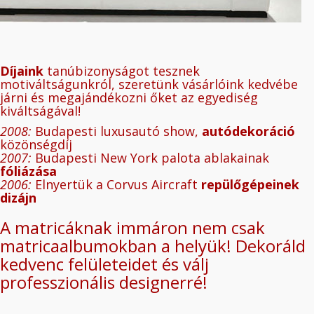
Díjaink
tanúbizonyságot tesznek
motiváltságunkról, szeretünk vásárlóink kedvébe
járni és megajándékozni őket az egyediség
kiváltságával!
2008:
Budapesti luxusautó show,
autódekoráció
közönségdíj
2007:
Budapesti New York palota ablakainak
fóliázása
2006:
Elnyertük a Corvus Aircraft
repülőgépeinek
dizájn
A matricáknak immáron nem csak
matricaalbumokban a helyük! Dekoráld
kedvenc felületeidet és válj
professzionális designerré!