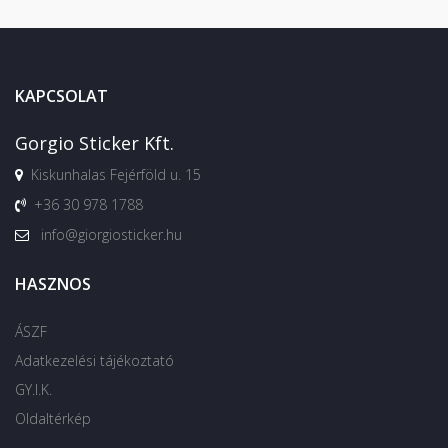
KAPCSOLAT
Gorgio Sticker Kft.
Kiskunhalas Fejérföld u. 15
+36 30 978 1788
info@giorgiosticker.hu
HASZNOS
ÁSZF
Adatkezelési tájékoztató
GY.I.K.
Oldaltérkép