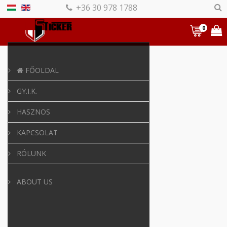
+36 30 978 1788
0
FŐOLDAL
GY.I.K.
HASZNOS
KAPCSOLAT
RÓLUNK
ABOUT US