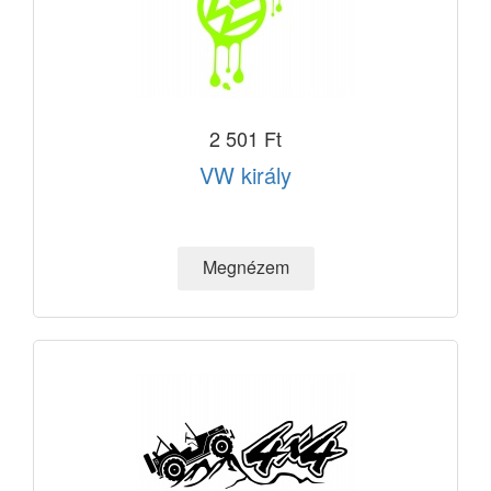
2 501 Ft
VW király