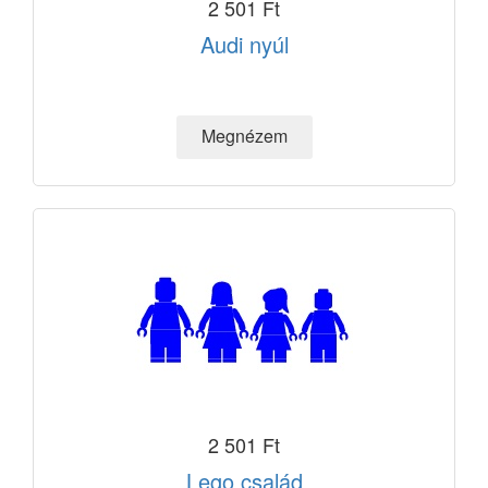
2 501 Ft
Audi nyúl
2 501 Ft
Lego család