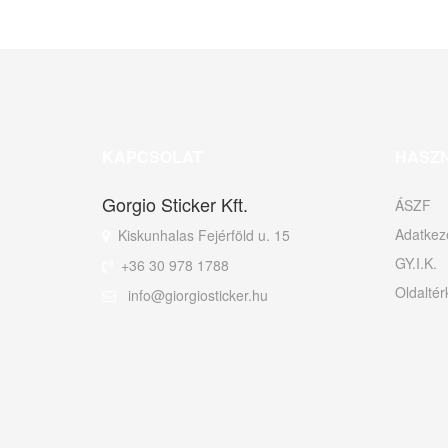
KAPCSOLAT
HASZ
Gorgio Sticker Kft.
ÁSZF
Adatkeze
Kiskunhalas Fejérföld u. 15
GY.I.K.
+36 30 978 1788
Oldaltér
info@giorgiosticker.hu