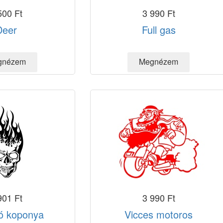
500 Ft
3 990 Ft
Deer
Full gas
901 Ft
3 990 Ft
ó koponya
Vicces motoros