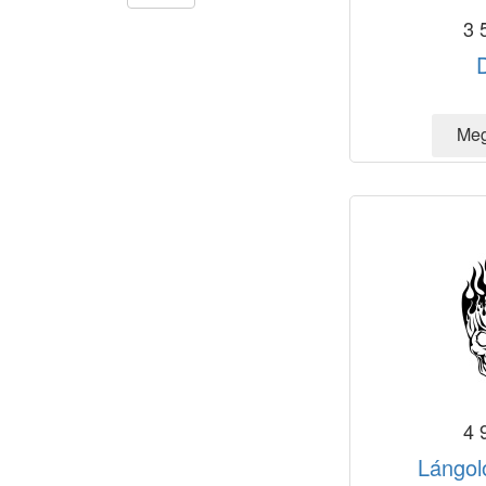
3 
4 
Lángol