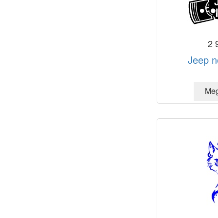
2 
Jeep n