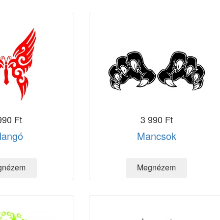
990 Ft
3 990 Ft
llangó
Mancsok