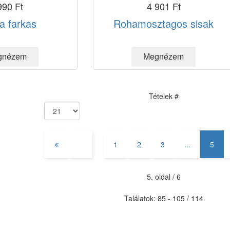
990 Ft
4 901 Ft
a farkas
Rohamosztagos sisak
Tételek #
1
2
3
...
5
5. oldal / 6
Találatok: 85 - 105 / 114