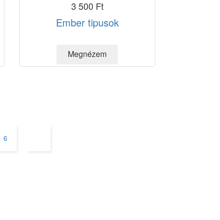
3 500 Ft
Ember tipusok
6