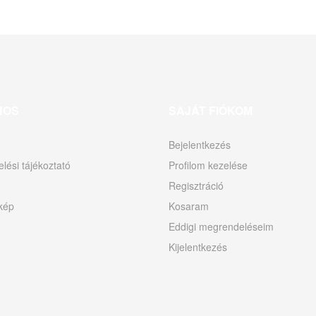
NOS
SAJÁT FIÓKOM
Bejelentkezés
lési tájékoztató
Profilom kezelése
Regisztráció
kép
Kosaram
Eddigi megrendeléseim
Kijelentkezés