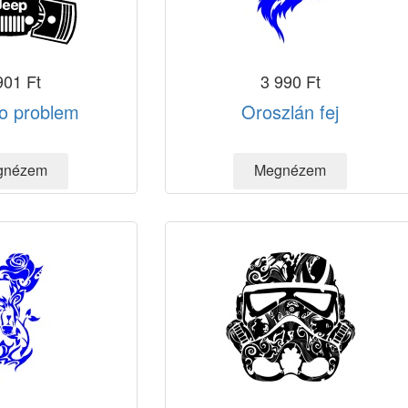
901 Ft
3 990 Ft
o problem
Oroszlán fej