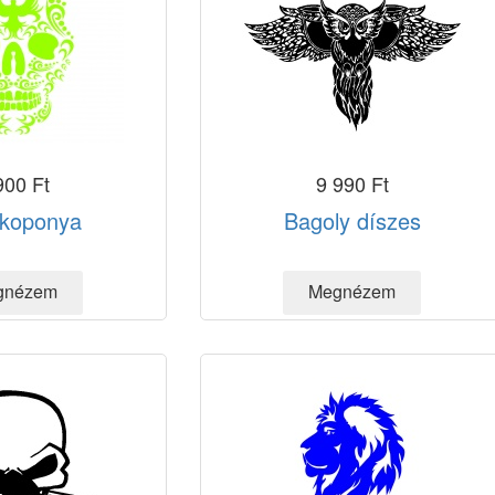
900 Ft
9 990 Ft
 koponya
Bagoly díszes