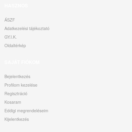
HASZNOS
ÁSZF
Adatkezelési tájékoztató
GY.I.K.
Oldaltérkép
SAJÁT FIÓKOM
Bejelentkezés
Profilom kezelése
Regisztráció
Kosaram
Eddigi megrendeléseim
Kijelentkezés