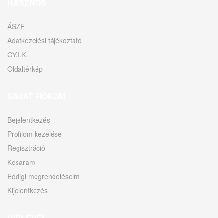
HASZNOS
ÁSZF
Adatkezelési tájékoztató
GY.I.K.
Oldaltérkép
SAJÁT FIÓKOM
Bejelentkezés
Profilom kezelése
Regisztráció
Kosaram
Eddigi megrendeléseim
Kijelentkezés
HÍRLEVÉL